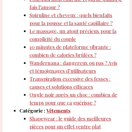
fais l’amour ?
Spiruline et cheveux : quels bienfaits
pour la pousse et la santé capillaire ?
Le massage, un atout précieux pour la
complicité du couple
10 minutes de plateforme vibrante :
combien de calories brûlées ?
Wandernana : dangereux ou pas ? Avis
et témoignages d’utilisateurs
Transpiration excessive des fesses :
causes et solutions efficaces
Ongle noir après un choc : combien de
temps pour que ça guérisse ?
Catégorie :
Vêtements
Shapewear : le guide des meilleures
pièces pour un effet ventre plat