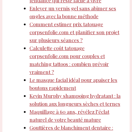
tendance qui reste facile à vivre
Enlever un vernis gel sans abîmer ses
ongles avec la bonne méthode
Comment estimer prix tatouage
corpsenfolie.com et planifier son projet
sur plusieurs séances ?
Calculette coût tatouage
corpsenfolie.com pour couples et
matching tattoos : combien prévoir
vraiment ?
Le masque facial idéal pour apaiser les
boutons rapidement
Kevin Murphy shampoing hydratant : la
solution aux longueurs sèches et ternes
Maquillage à 60 ans, révélez l’éclat
naturel de votre beauté mature
Gouttières de blanchiment dentaire :