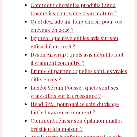
Comment choisir les produits Luma
Cosmetics pour votre peau mature ?
Quel dégradé mi-long choisir pour vos
cheveux en 2026 ?
Lyphea : que révèlent les avis sur son
efficacité en 2026 ?
Dyson Airwrap : quels avis négatifs faut-
il vraiment connaître ?
Brume et parfum : quelles sont les vraies
différences ?
Luxéol Sérum Pousse : quels sont ses
vrais effets sur la croissance ?
Head SPA : pourquoi ce soin du visage
fait le buzz en ce moment ?
Comment réussir son épilation maillot
brésilien à la maison ?