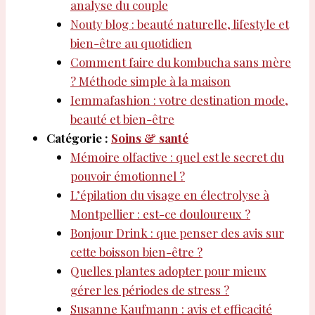
analyse du couple
Nouty blog : beauté naturelle, lifestyle et
bien-être au quotidien
Comment faire du kombucha sans mère
? Méthode simple à la maison
Iemmafashion : votre destination mode,
beauté et bien-être
Catégorie :
Soins & santé
Mémoire olfactive : quel est le secret du
pouvoir émotionnel ?
L’épilation du visage en électrolyse à
Montpellier : est-ce douloureux ?
Bonjour Drink : que penser des avis sur
cette boisson bien-être ?
Quelles plantes adopter pour mieux
gérer les périodes de stress ?
Susanne Kaufmann : avis et efficacité