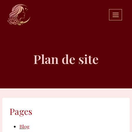
Aller
au
contenu
Plan de site
Pages
Blog