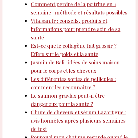
Comment perdre de la poitrine en 1
semaine : méthode et résultats possibles
Vitalsan.fr : conseils, produits et
informations pour prendre soin de sa
santé
Est-ce que le collagène fait grossir ?
Effets sur le poids et la santé
Jasmin de Bali : idées de soins maison
pour le corps et les cheveux
Les différentes sortes de pellicules :
comment les reconnaître ?
Le saumon gravlax peut-il être
dangereux pour la santé ?
Chute de cheveux et sérum Lazartigue :
avis honnêtes après plusieurs semaines
de test
Pourquoi mon chat me regarde quand je