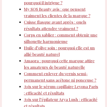
pourquoi il intrigue ?
My SOS Beauty avis : que pensent
vraiment les clientes de la marque ?
Cuisse flasque avant après : quels
résultats attendre vraiment ?
Corps en sablier : comment obtenir une
silhouette harmonieuse
Huile d’olive soin : pourquoi elle est un
allié beauté naturel
Amaora : pourquoi cette marque attire
les amateurs de beauté naturelle
Comment enlever du vernis semi-
permanent sans acétone ni ponceuse ?
Avis sur le sérum capillaire Levona Paris
: efficacité et résultats
Avis sur l’épilateur Arya Lush : efficacité
et résultats