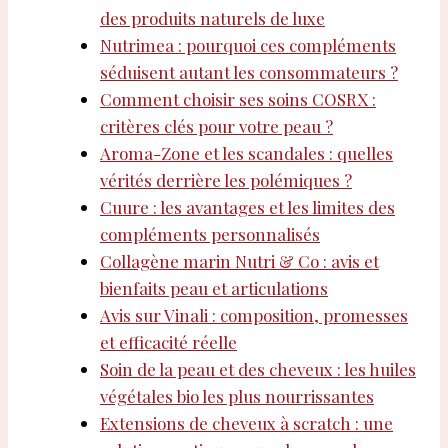
des produits naturels de luxe
Nutrimea : pourquoi ces compléments
séduisent autant les consommateurs ?
Comment choisir ses soins COSRX :
critères clés pour votre peau ?
Aroma-Zone et les scandales : quelles
vérités derrière les polémiques ?
Cuure : les avantages et les limites des
compléments personnalisés
Collagène marin Nutri & Co : avis et
bienfaits peau et articulations
Avis sur Vinali : composition, promesses
et efficacité réelle
Soin de la peau et des cheveux : les huiles
végétales bio les plus nourrissantes
Extensions de cheveux à scratch : une