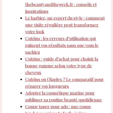
thebeautyandthegeek.fr : conseils et
inspirations
Le barbier, un expert du style : comment
une visite régulière peut transformer
votre look
Cutrins : les erreurs d’utilisation qui
ruinent vos résultats sans que vous le
sachiez
Cutrins : guide d’achat pour choisir la
bonne gamme selon votre type de
cheveux
Cutrins ou Olaplex ? Le comparatif pour
réparer vos longueurs
Adopter la cosmétique marine pour
sublimer sa routine beauté quotidienne
Coupe taper pour ado : une coupe