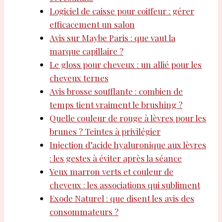
Logiciel de caisse pour coiffeur : gérer
efficacement un salon
Avis sur Maybe Paris : que vaut la
marque capillaire ?
Le gloss pour cheveux : un allié pour les
cheveux ternes
Avis brosse soufflante : combien de
temps tient vraiment le brushing ?
Quelle couleur de rouge à lèvres pour les
brunes ? Teintes à privilégier
Injection d’acide hyaluronique aux lèvres
: les gestes à éviter après la séance
Yeux marron verts et couleur de
cheveux : les associations qui subliment
Exode Naturel : que disent les avis des
consommateurs ?