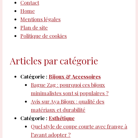
Contact
Home
Mentions légales
Plan de site
Politique de cookies
Articles par catégorie
Catégorie :
Bijoux & Accessoires
Bague Zag : pourquoi ces bijoux
minimalistes sont si populaires ?
Avis sur Aya Bijoux : qualité des
matériaux et durabilité
Catégorie :
Esthétique
Quel style de coupe courte avec frange à
l’avant adopter ?