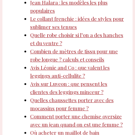
Jean Halara : les modèles les plus
populaires
Le collant frenchie : idées de styles pour
sublimer ses tenues
Quelle robe choisir si l’on a des hanches
et du ventre ?
Combien de mètres de tissu pour une
robe longue ? calculs et conseils
Avis Léonie and Co : que valent les
leggings anti-cellulite ?
Avis sur Luveon : que pensent les
clientes des leggings minceur ?
Quelles chaussettes porter avec des
mocassins pour femme ?
Comment porter une chemise oversize
avec un jean quand on est une femme ?
Où acheter un maillot de bain