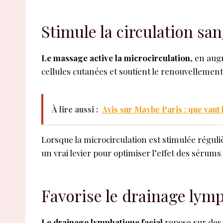
Stimule la circulation sa
Le massage active la microcirculation
, en aug
cellules cutanées et soutient le renouvellement 
À lire aussi :
Avis sur Maybe Paris : que vaut 
Lorsque la microcirculation est stimulée réguliè
un vrai levier pour optimiser l’effet des séru
Favorise le drainage lymp
Le drainage lymphatique facial
repose sur des 