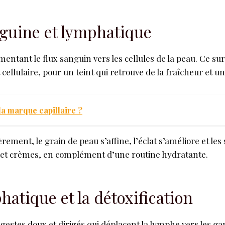
nguine et lymphatique
mentant le flux sanguin vers les cellules de la peau. Ce s
cellulaire, pour un teint qui retrouve de la fraîcheur et un
la marque capillaire ?
rement, le grain de peau s’affine, l’éclat s’améliore et le
ms et crèmes, en complément d’une routine hydratante.
hatique et la détoxification
gestes doux et dirigés qui déplacent la lymphe vers les ga