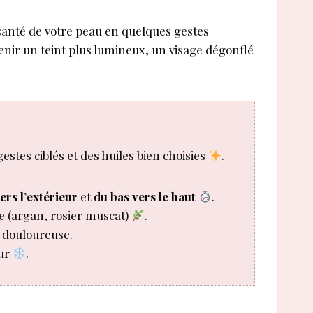
a santé de votre peau en quelques gestes
tenir un teint plus lumineux, un visage dégonflé
gestes ciblés et des huiles bien choisies
.
ers l’extérieur
et
du bas vers le haut
.
e (argan, rosier muscat)
.
s douloureuse.
eur
.