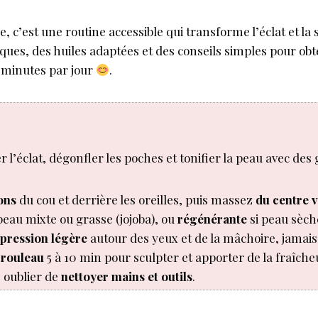
e, c’est une routine accessible qui transforme l’éclat et l
niques, des huiles adaptées et des conseils simples pour ob
s minutes par jour
.
er l’éclat, dégonfler les poches et tonifier la peau avec des 
ons
du cou et derrière les oreilles, puis massez
du centre v
peau mixte ou grasse (jojoba), ou
régénérante
si peau sèch
pression légère
autour des yeux et de la mâchoire, jamai
 rouleau
5 à 10 min pour sculpter et apporter de la fraîch
, oublier de
nettoyer mains et outils
.