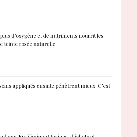
urplus d’oxygène et de nutriments nourrit les
e teinte rosée naturelle.
s soins appliqués ensuite pénètrent mieux. C’est
nglions. En éliminant toxines, déchets et