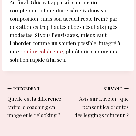
Au final, Glucavit apparaît comme un
complément alimentaire sérieux dans sa
composition, mais son accueil reste freiné par
des attentes trop hautes et des résultats jugés
modestes. Si vous l’envisagez, mieux vaut
l’aborder comme un soutien possible, intégré à
une
routine cohérente
, plutôt que comme une
solution rapide à lui seul.
Navigation
PRÉCÉDENT
SUIVANT
Quelle est la différence
Avis sur Luveon : que
de
entre le coaching en
pensent les clientes
l’article
image et le relooking ?
des leggings minceur ?