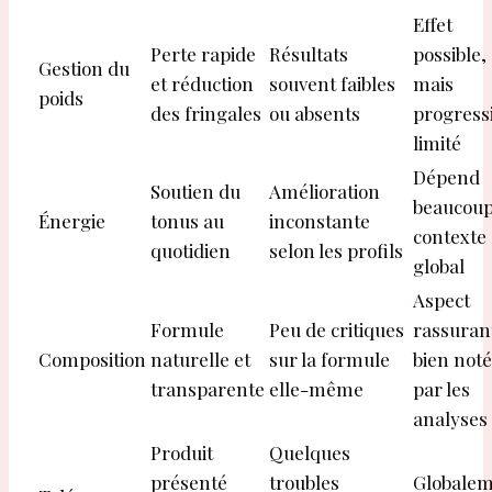
Effet
Perte rapide
Résultats
possible,
Gestion du
et réduction
souvent faibles
mais
poids
des fringales
ou absents
progressi
limité
Dépend
Soutien du
Amélioration
beaucoup
Énergie
tonus au
inconstante
contexte
quotidien
selon les profils
global
Aspect
Formule
Peu de critiques
rassuran
Composition
naturelle et
sur la formule
bien noté
transparente
elle-même
par les
analyses
Produit
Quelques
présenté
troubles
Globale