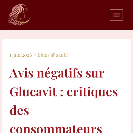
Aller
au
contenu
1 juin 2026
Soins & santé
Avis négatifs sur
Glucavit : critiques
des
consommateurs