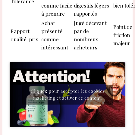
Tolérance
comme facile
digestifs légers
bien tolé
à prendre
rapportés
Achat
Jugé décevant
Point de
Rapport
présenté
par de
friction
qualité-prix
comme
nombreux
majeur
intéressant
acheteurs
Cliquez pour accepter les cookies
marketing et activer ce contenu