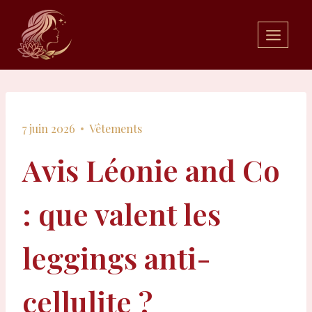
Aller
au
contenu
7 juin 2026
Vêtements
Avis Léonie and Co
: que valent les
leggings anti-
cellulite ?