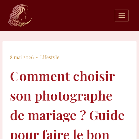
Aller
au
contenu
8 mai 2026
Lifestyle
Comment choisir
son photographe
de mariage ? Guide
pour faire le bon