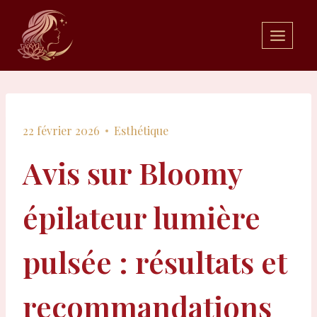
Aller
au
contenu
22 février 2026
Esthétique
Avis sur Bloomy
épilateur lumière
pulsée : résultats et
recommandations