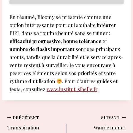
En résumé, Bloomy se présente comme une
option intéressante pour qui souhaite intégrer
l’IPL dans sa routine beauté sans se ruiner :
efficacité progressive
,
bonne tolérance
et
nombre de flashs important
sont ses principaux
atouts, tandis que la durabilité et le service après-
vente restent à surveiller. Je vous encourage à
peser ces éléments selon vos priorités et votre
rythme d’utilisation
. Pour d’autres guides et
tests, consultez
www.institut-sibelle.fr
.
Navigation
PRÉCÉDENT
SUIVANT
Transpiration
Wandernana :
de