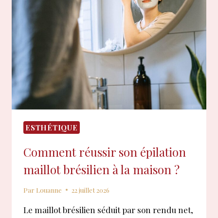
DU
VISAGE
FAIT
LE
BUZZ
EN
CE
MOMENT
?
ESTHÉTIQUE
Comment réussir son épilation
maillot brésilien à la maison ?
Par
Louanne
22 juillet 2026
Le maillot brésilien séduit par son rendu net,