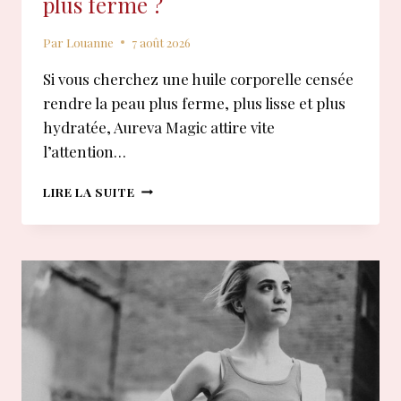
plus ferme ?
Par
Louanne
7 août 2026
Si vous cherchez une huile corporelle censée
rendre la peau plus ferme, plus lisse et plus
hydratée, Aureva Magic attire vite
l’attention…
AUREVA
LIRE LA SUITE
MAGIC
:
QUE
VAUT
VRAIMENT
L’HUILE
POUR
UNE
PEAU
PLUS
FERME