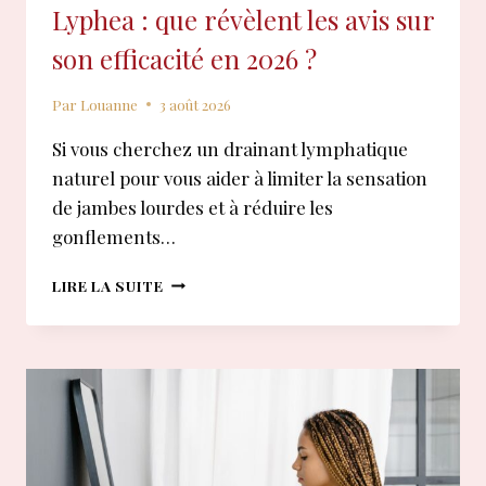
Lyphea : que révèlent les avis sur
son efficacité en 2026 ?
Par
Louanne
3 août 2026
Si vous cherchez un drainant lymphatique
naturel pour vous aider à limiter la sensation
de jambes lourdes et à réduire les
gonflements…
LYPHEA
LIRE LA SUITE
:
QUE
RÉVÈLENT
LES
AVIS
SUR
SON
EFFICACITÉ
EN