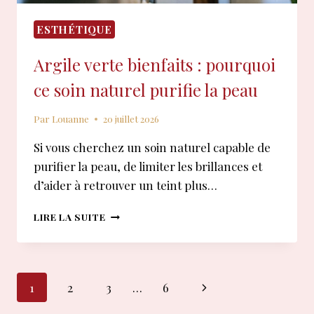
ESTHÉTIQUE
Argile verte bienfaits : pourquoi
ce soin naturel purifie la peau
Par
Louanne
20 juillet 2026
Si vous cherchez un soin naturel capable de
purifier la peau, de limiter les brillances et
d’aider à retrouver un teint plus…
ARGILE
LIRE LA SUITE
VERTE
BIENFAITS
:
POURQUOI
Navigation
Page
1
2
3
…
6
CE
SOIN
suivante