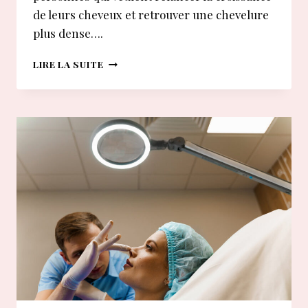
de leurs cheveux et retrouver une chevelure
plus dense….
LUXÉOL
LIRE LA SUITE
SÉRUM
POUSSE
:
QUELS
SONT
SES
VRAIS
EFFETS
SUR
LA
CROISSANCE
?