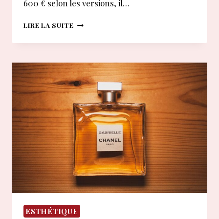
600 € selon les versions, il…
DYSON
LIRE LA SUITE
AIRWRAP
:
QUELS
AVIS
NÉGATIFS
FAUT-
IL
VRAIMENT
CONNAÎTRE
?
ESTHÉTIQUE