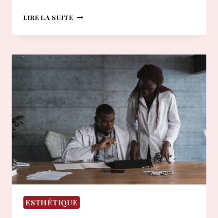
QUEL
LIRE LA SUITE
DÉGRADÉ
MI-
LONG
CHOISIR
POUR
VOS
CHEVEUX
EN
2026
?
ESTHÉTIQUE