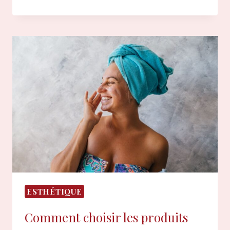
STYLE
DE
COUPE
COURTE
AVEC
FRANGE
À
L’AVANT
ADOPTER
?
ESTHÉTIQUE
Comment choisir les produits