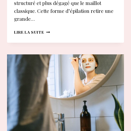
structuré et plus dégagé que le maillot
classique. Cette forme d’épilation retire une
grande…
COMMENT
LIRE LA SUITE
RÉUSSIR
SON
ÉPILATION
MAILLOT
BRÉSILIEN
À
LA
MAISON
?