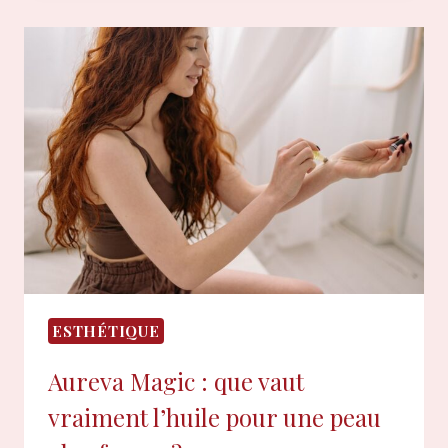
ET
MIEL
CHOISIR
POUR
DES
CHEVEUX
CHÂTAIN
FONCÉ
?
ESTHÉTIQUE
Aureva Magic : que vaut
vraiment l’huile pour une peau